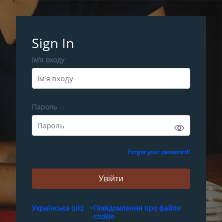
Перейти до головного вмісту
Sign In
Ім’я входу
Ім’я входу
Пароль
Пароль
Forgot your password?
Увійти
Українська ‎(uk)‎
Повідомлення про файли
cookie